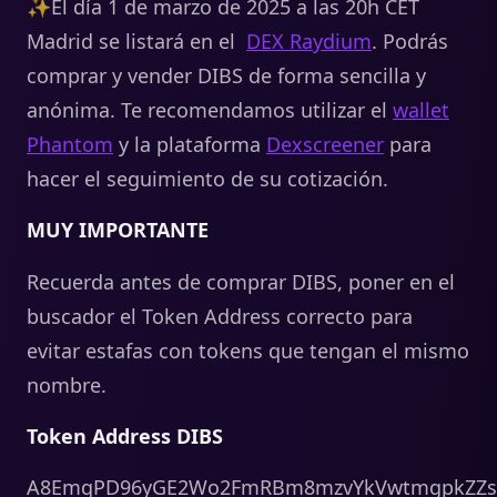
✨El día 1 de marzo de 2025 a las 20h CET
Madrid se listará en el
DEX Raydium
. Podrás
comprar y vender DIBS de forma sencilla y
anónima. Te recomendamos utilizar el
wallet
Phantom
y la plataforma
Dexscreener
para
hacer el seguimiento de su cotización.
MUY IMPORTANTE
Recuerda antes de comprar DIBS, poner en el
buscador el Token Address correcto para
evitar estafas con tokens que tengan el mismo
nombre.
Token Address DIBS
A8EmqPD96yGE2Wo2FmRBm8mzvYkVwtmgpkZZs