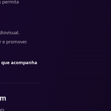
s permita
diovisual.
uir e promover.
º que acompanha
um
is.