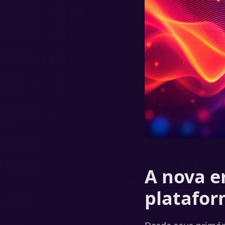
A nova e
platafor