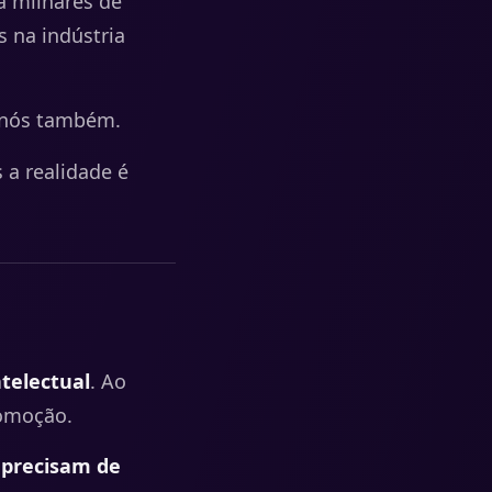
a milhares de
 na indústria
E nós também.
a realidade é
ntelectual
. Ao
romoção.
 precisam de