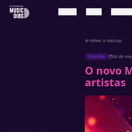
Services
Pricing
Distribu
Volver a noticias
06 de ma
Musicdibs
O novo M
artistas