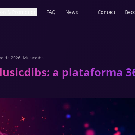
tion & Promotion
FAQ
News
Contact
Bec
yo de 2026
·
Musicdibs
usicdibs: a plataforma 3