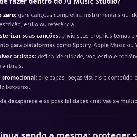
de fazer dentro do AI Music Studio?
 zero:
gere canções completas, instrumentais ou ide
scrição, estilo ou referência.
terizar suas canções:
envie seus próprios temas 
onto para plataformas como Spotify, Apple Music ou 
lver artistas:
defina identidade, voz, estilo e coerên
 virtuais.
 promocional:
crie capas, peças visuais e conteúdo p
e terceiros.
ada desaparece e as possibilidades criativas se multi
tinua sendo a mesma: proteger 