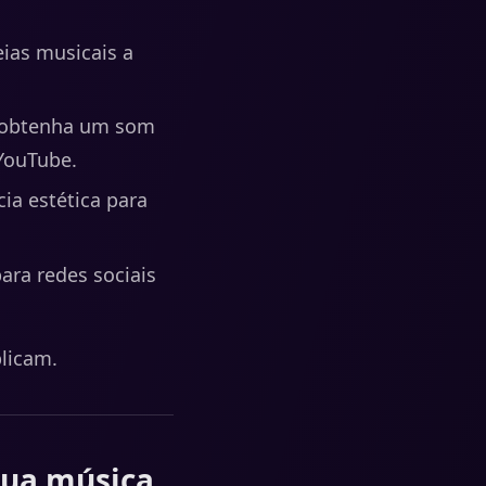
ias musicais a
e obtenha um som
YouTube.
cia estética para
ara redes sociais
plicam.
sua música