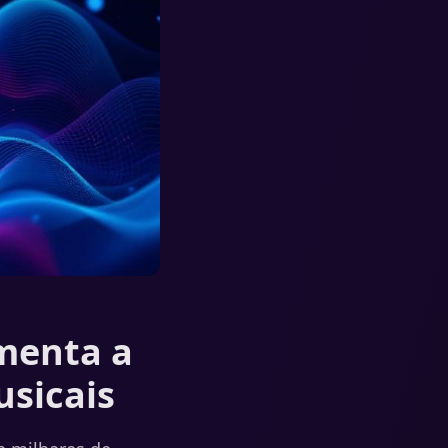
amenta a
usicais