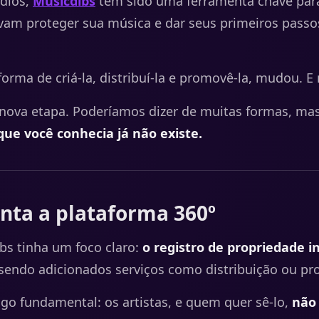
dios,
Musicdibs
tem sido uma ferramenta chave par
vam proteger sua música e dar seus primeiros passos
forma de criá-la, distribuí-la e promovê-la, mudou. 
ova etapa. Poderíamos dizer de muitas formas, mas 
que você conhecia já não existe.
nta a plataforma 360º
bs tinha um foco claro:
o registro de propriedade i
 sendo adicionados serviços como distribuição ou p
go fundamental: os artistas, e quem quer sê-lo,
não