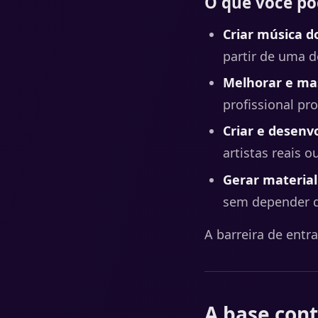
O que você po
Criar música do
partir de uma de
Melhorar e mas
profissional pr
Criar e desenvo
artistas reais ou
Gerar material
sem depender d
A barreira de entr
A base con