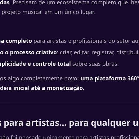
adas
. Precisam de um ecossistema completo que lhe
 projeto musical em um único lugar.
a completo
para artistas e profissionais do setor au
o o processo criativo
: criar, editar, registrar, distrib
plicidade e controle total
sobre suas obras.
mos algo completamente novo:
uma plataforma 360
ideia inicial até a monetização.
 para artistas… para qualquer 
ão foi pensado unicamente para artistas profissiona