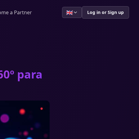
🇬🇧
ome a Partner
Log in or Sign up
60º para