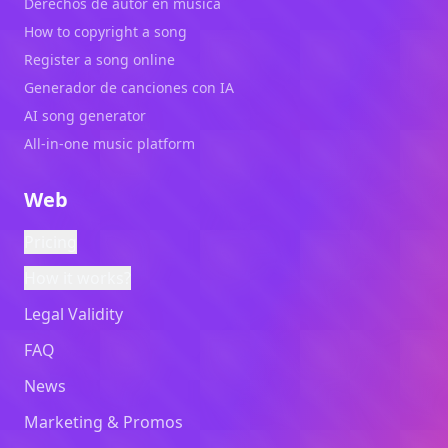
Derechos de autor en música
How to copyright a song
Register a song online
Generador de canciones con IA
AI song generator
All-in-one music platform
Web
Pricing
How it works?
Legal Validity
FAQ
News
Marketing & Promos