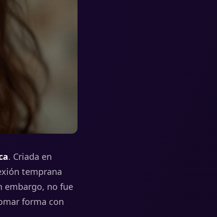
ca
.
Criada
en
exión
temprana
n
embargo,
no
fue
omar
forma
con