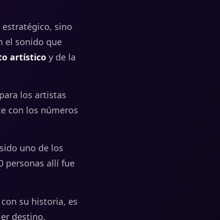
o
estratégico,
sino
n
el
sonido
que
to
artístico
y
de
la
para
los
artistas
te
con
los
números
 sido uno de los
0 personas allí fue
a
con
su
historia,
es
ier
destino.