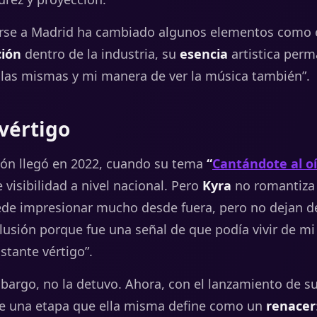
rse a Madrid ha cambiado algunos elementos como 
ción
dentro de la industria, su
esencia
artistica perm
las mismas y mi manera de ver la música también”.
 vértigo
ión llegó en 2022, cuando su tema
“
Cantándote al o
visibilidad a nivel nacional. Pero
Kyra
no romantiza
de impresionar mucho desde fuera, pero no dejan d
 ilusión porque fue una señal de que podía vivir de m
tante vértigo”.
bargo,
no
la
detuvo.
Ahora, con el lanzamiento de s
bre una etapa que ella misma define como un
renacer