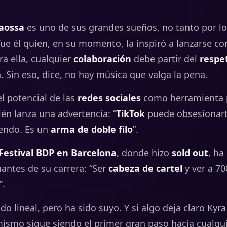
aossa
es
uno
de
sus
grandes
sueños,
no
tanto
por
l
fue
él
quien,
en
su
momento,
la
inspiró
a
lanzarse
co
ra
ella,
cualquier
colaboración
debe
partir
del
respe
a
.
Sin
eso,
dice,
no
hay
música
que
valga
la
pena.
el
potencial
de
las
redes
sociales
como
herramienta
ién
lanza
una
advertencia: “
TikTok
puede
obsesionar
endo.
Es
un
arma
de
doble
filo
”.
Festival BDP en Barcelona
, donde hizo
sold out
, ha
antes de su carrera: “Ser
cabeza de cartel
y ver a 70
”.
ido
lineal,
pero
ha
sido
suyo.
Y
si
algo
deja
claro
Kyr
mismo
sigue
siendo
el
primer
gran
paso
hacia
cualqu