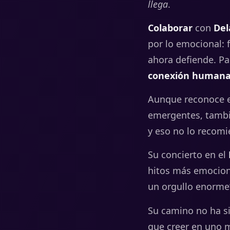
llega
.
Colaborar
con
Del
por
lo
emocional:
ahora
defiende.
Pa
conexión
human
Aunque
reconoce
emergentes,
tamb
y
eso
no
lo
recomi
Su concierto en el
hitos más emocion
un orgullo enorme
Su
camino
no
ha
s
que
creer
en
uno