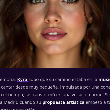
emoria,
Kyra
supo
que
su
camino
estaba
en
la
músi
a
cantar
desde
muy
pequeña,
impulsada
por
una
con
on
el
tiempo,
se
transformó
en
una
vocación
firme.
Si
a
Madrid
cuando
su
propuesta
artística
empezó
a
t
urez
y
proyección.