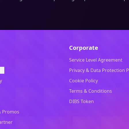
Corporate
Service Level Agreement
s?
Privacy & Data Protection P
y
Cookie Policy
Terms & Conditions
DIBS Token
& Promos
artner