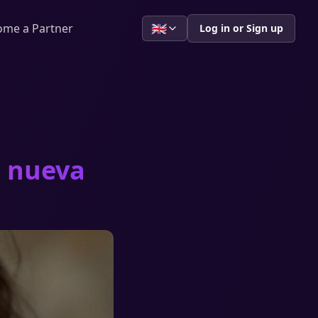
🇬🇧
ome a Partner
Log in or Sign up
u nueva