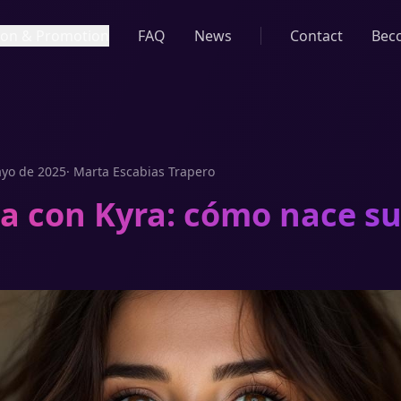
tion & Promotion
FAQ
News
Contact
Bec
yo de 2025
·
Marta Escabias Trapero
ta con Kyra: cómo nace s