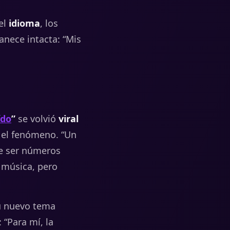
el
idioma
, los
anece intacta: “Mis
ído
”
se volvió
viral
 el fenómeno. “Un
e ser números
i música, pero
u nuevo tema
: “Para mí, la