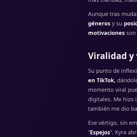
Aunque tras muda
géneros
y su
posi
motivaciones
son 
Viralidad y
Su punto de inflex
en TikTok,
dándole 
momento viral pue
digitales. Me hizo
también me dio bas
Ese
vértigo,
sin
em
“
Espejos
”, Kyra a