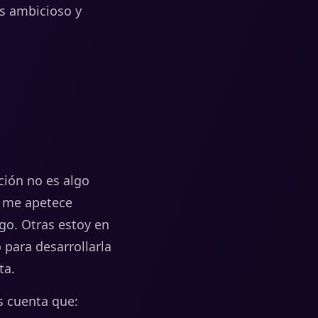
s ambicioso y
ación no es algo
s
me
apetece
lgo.
Otras
estoy
en
o
para
desarrollarla
ta.
s cuenta que
: