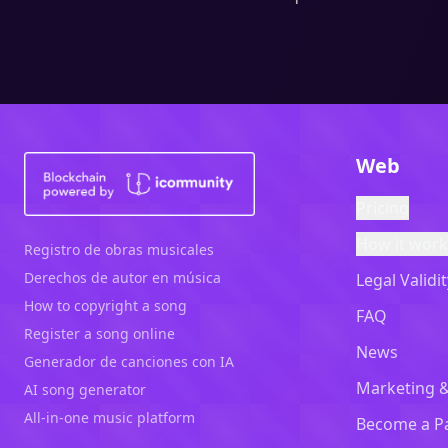
Web
Pricing
How it work
Registro de obras musicales
Derechos de autor en música
Legal Validit
How to copyright a song
FAQ
Register a song online
News
Generador de canciones con IA
Marketing 
AI song generator
All-in-one music platform
Become a P