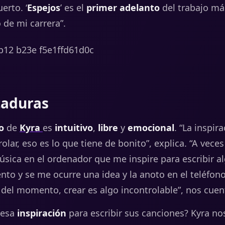
erto. ‘
Espejos
’ es el
primer adelanto
del trabajo má
 de mi carrera”.
taduras
o
de
Kyra
es
intuitivo
,
libre
y
emocional
. “La inspir
lar, eso es lo que tiene de bonito”, explica.
“
A
vece
úsica
en
el
ordenador
que
me
inspire
para
escribir
a
ento
y
se
me
ocurre
una
idea
y
la
anoto
en
el
teléfon
e
del
momento,
crear
es
algo
incontrolable
”,
nos
cuen
esa
inspiración
para escribir sus canciones?
Kyra no