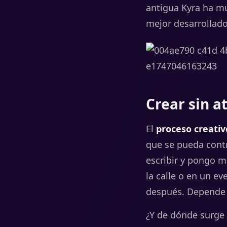
antigua Kyra ha mu
mejor desarrollado
Crear sin a
El
proceso creativ
que se pueda contro
escribir
y
pongo
m
la
calle
o
en
un
ev
después.
Depend
¿
Y
de
dónde
surge