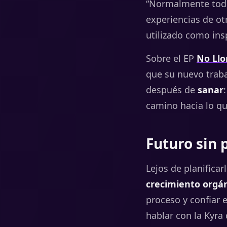
“
Normalmente
to
experiencias
de
ot
utilizado
como
ins
Sobre el EP
No Llo
que su nuevo traba
después de
sanar
camino hacia lo qu
Futuro sin 
Lejos de planificar
crecimiento
orgá
proceso
y
confiar
hablar
con
la
Kyra