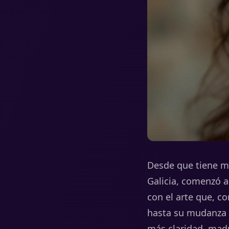
Desde
que
tiene
m
Galicia,
comenzó
con
el
arte
que,
c
hasta
su
mudanza
más
claridad,
mad