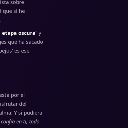
ista
sobre
í
que
sí
he
.
a
etapa
oscura
” y
ajes que ha sacado
spejos’ es ese
esta
por
el
isfrutar
del
alma.
Y
si
pudiera
:
confía
en
ti,
todo