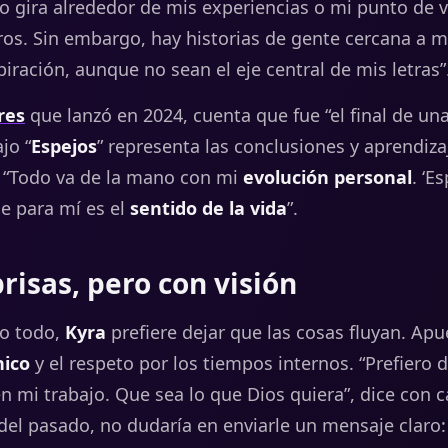
do
gira
alrededor
de
mis
experiencias
o
mi
punto
de
v
ros.
Sin
embargo,
hay
historias
de
gente
cercana
a
m
piración,
aunque
no
sean
el
eje
central
de
mis
letras”
res
que lanzó en 2024, cuenta que fue “el final de un
jo “
Espejos
” representa las conclusiones y aprendiz
: “Todo va de la mano con mi
evolución personal
. ‘E
e para mí es el
sentido de la vida
”.
prisas, pero con visión
lo todo,
Kyra
prefiere dejar que las cosas fluyan.
Apu
nico
y
el
respeto
por
los
tiempos
internos. “
Prefiero
d
en
mi
trabajo.
Que
sea
lo
que
Dios
quiera”,
dice
con
c
del
pasado,
no
dudaría
en
enviarle
un
mensaje claro