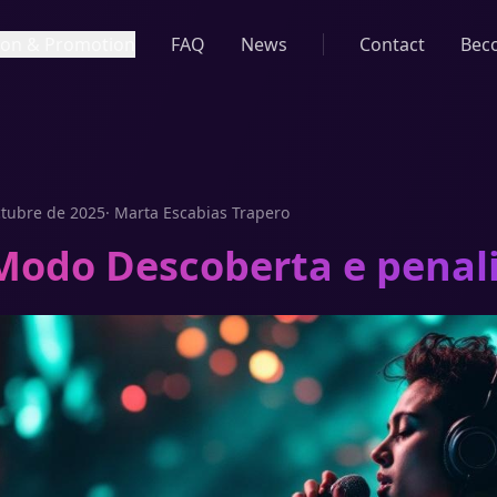
tion & Promotion
FAQ
News
Contact
Bec
ctubre de 2025
·
Marta Escabias Trapero
 Modo Descoberta e penal