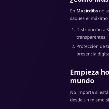
En
Musicdibs
no s
saques el máximo 
Distribución a 
transparentes.
Protección de t
presencia digit
Empieza ho
mundo
No importa si est
desde un mismo si