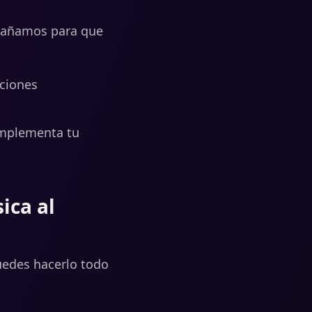
pañamos para que
iciones
omplementa tu
ica al
uedes hacerlo todo