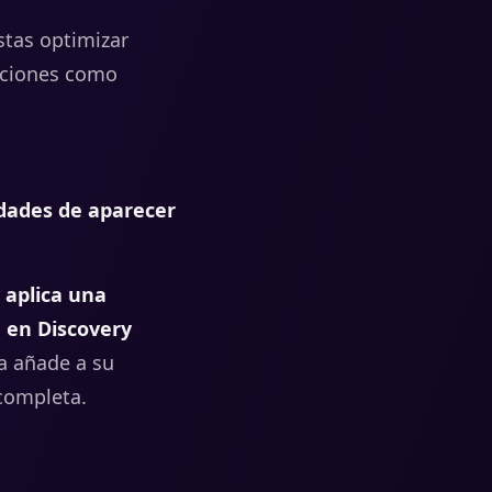
stas optimizar
ciones como
dades de aparecer
 aplica una
é en Discovery
a añade a su
 completa.