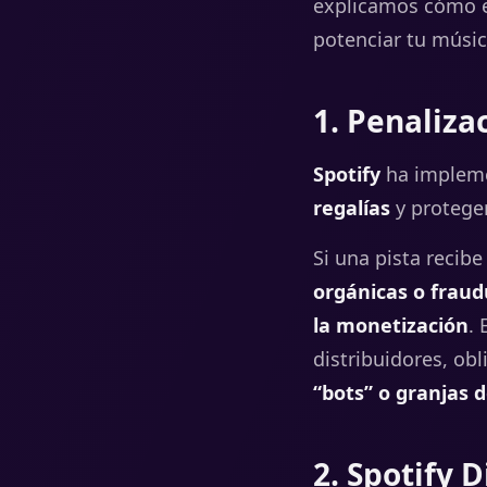
explicamos cómo
potenciar tu músic
1. Penaliza
Spotify
ha implem
regalías
y proteger
Si una pista recib
orgánicas o fraud
la monetización
.
distribuidores, obl
“bots” o granjas d
2. Spotify 