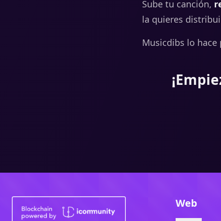
Sube tu canción,
r
la quieres distribui
Musicdibs lo hace 
¡Empiez
Web