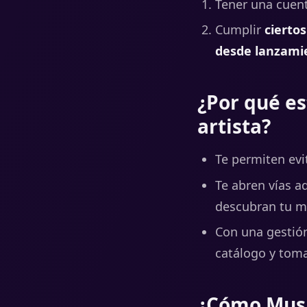
Tener una cuen
Cumplir
cierto
desde lanzami
¿Por qué e
artista?
Te permiten evi
Te abren vías a
descubran tu m
Con una gestió
catálogo y toma
¿Cómo Musi